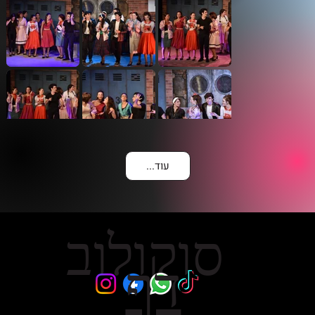
...עוד
סוקולוב
דף